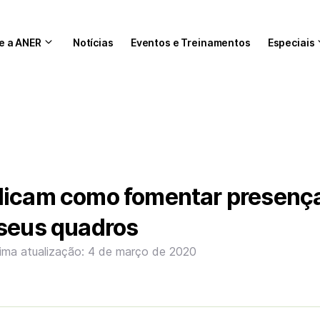
e a ANER
Notícias
Eventos e Treinamentos
Especiais
licam como fomentar presenç
 seus quadros
tima atualização: 4 de março de 2020