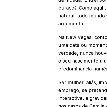
da moeda. ‘Entrei po
buraco?’ Como aqui 
natural, todo mundo 
argumenta.
Na New Vegas, confor
uma data ou momento
verdade, nunca houve
o seu nascimento a 
predominância numéri
Ser mulher, aliás, im
emprego, se pretende
Interactive, a gravid
nos casos de Camila 