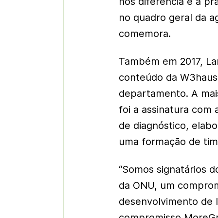
nos diferencia é a p
no quadro geral da a
comemora.
Também em 2017, Lari
conteúdo da W3haus, 
departamento. A mais
foi a assinatura com
de diagnóstico, elabo
uma formação de tim
“Somos signatários 
da ONU, um compromi
desenvolvimento de l
compromisso MoreGrl