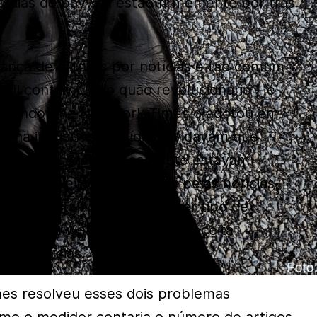
s dias do paywall estão firmemente por trás
nça de leitores por notícias é tão comum
ícil contemplar o quão revolucionário – e
a quando The New York Times o adotou em
os na indústria da mídia duvidavam que
to. As pessoas não somente estavam
e que os leitores pagariam pelas notícias,
ue a instalação de qualquer tipo de
tráfego da web, dizimando a receita
e de notícias.
es resolveu esses dois problemas