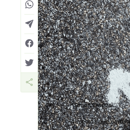
Helio Gama Neto
*Simon Owens
À medida que embar