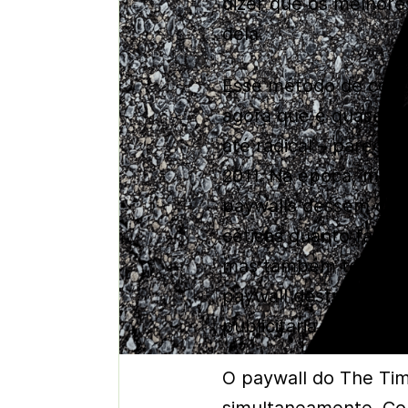
dizer que os melhore
dela.
Esse método de cobra
agora que é quase dif
até radical – pareci
2011. Na época, muit
paywalls dessem cer
céticas quanto fato d
mas também temiam q
paywall destruiria o 
publicitária de um sit
O paywall do The Tim