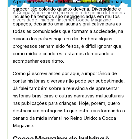
À primeira vista, o mundo da mídia infantil pode não
parecer tão colorido quanto deveria. Diversidade e
A Cocoa Magazine é um exemplo de como defender a
inclusão há tempos são negligenciadas em muitos
diversidade. Imagem: Internet Cocoa Magazine
espaços, deixando uma lacuna significativa para as
todas as comunidades que formam a sociedade, na
maioria dos países hoje em dia. Embora alguns
progressos tenham sido feitos, é difícil ignorar que,
como mídia e criadores, estamos demorando a
acompanhar esse ritmo.
Como já escrevi antes por aqui, a importância de
contar histórias diversas não pode ser subestimada.
Já falei também sobre a relevância de apresentar
histórias brasileiras e outras narrativas multiculturais
nas publicações para crianças. Hoje, porém, quero
destacar um protagonista que está transformando o
cenário da mídia infantil no Reino Unido: a Cocoa
Magazine.
Cocoa Magazine: do bullying à