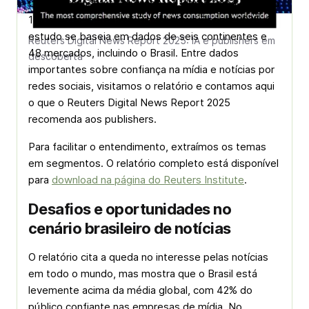
O Reuters Institute divulgou, na última terça-feira dia
17 de junho, o Reuters Digital News Report 2025. O
estudo se baseia em dados de seis continentes e
Reuters Digital News Report 2025: IA e publishers em
48 mercados, incluindo o Brasil. Entre dados
descoberta
importantes sobre confiança na mídia e notícias por
redes sociais, visitamos o relatório e contamos aqui
o que o Reuters Digital News Report 2025
recomenda aos publishers.
Para facilitar o entendimento, extraímos os temas
em segmentos. O relatório completo está disponível
para
download na página do Reuters Institute
.
Desafios e oportunidades no
cenário brasileiro de notícias
O relatório cita a queda no interesse pelas notícias
em todo o mundo, mas mostra que o Brasil está
levemente acima da média global, com 42% do
público confiante nas empresas de mídia. No