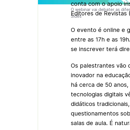
conta com o apoio in
O webinar vai debater as dife
Editores de Revistas 
Sides
O evento é online e g
entre as 17h e as 19h
se inscrever terá dire
Os palestrantes vão d
inovador na educaçã
há cerca de 50 anos, e
tecnologias digitais
didáticos tradicionai
questionamentos sob
salas de aula. É natu