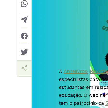
Márcia Miranda
A
Abrelivros
,
Revista
especialistas para d
estudantes em relação
educação. O webinar i
tem o patrocínio da
E