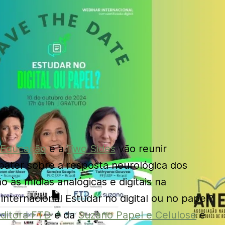
 Educação
e a
Two Sides
vão reunir
ebater sobre a resposta neurológica dos
 às mídias analógicas e digitais na
nternacional Estudar no digital ou no papel?
ditora FTD
e da
Suzano Papel e Celulose
e