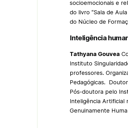
socioemocionais e rel
do livro “Sala de Au
do Núcleo de Formaç
Inteligência humana
Tathyana Gouvea
Co
Instituto Singularida
professores. Organiz
Pedagógicas. Doutor
Pós-doutora pelo Ins
Inteligência Artificia
Genuinamente Human