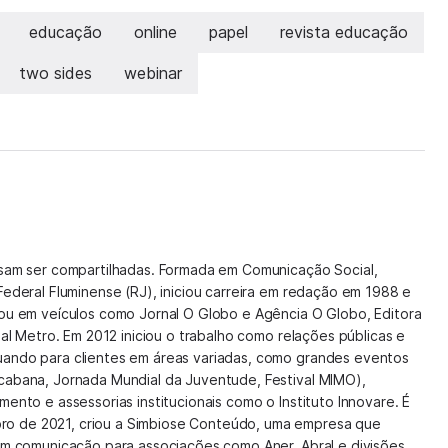
educação
online
papel
revista educação
two sides
webinar
isam ser compartilhadas. Formada em Comunicação Social,
Federal Fluminense (RJ), iniciou carreira em redação em 1988 e
hou em veículos como Jornal O Globo e Agência O Globo, Editora
nal Metro. Em 2012 iniciou o trabalho como relações públicas e
uando para clientes em áreas variadas, como grandes eventos
cabana, Jornada Mundial da Juventude, Festival MIMO),
mento e assessorias institucionais como o Instituto Innovare. É
o de 2021, criou a Simbiose Conteúdo, uma empresa que
 em comunicação para associações como Aner, Abral e divisões