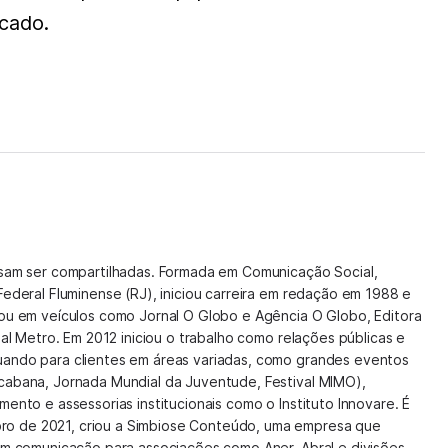
cado.
isam ser compartilhadas. Formada em Comunicação Social,
Federal Fluminense (RJ), iniciou carreira em redação em 1988 e
hou em veículos como Jornal O Globo e Agência O Globo, Editora
nal Metro. Em 2012 iniciou o trabalho como relações públicas e
uando para clientes em áreas variadas, como grandes eventos
cabana, Jornada Mundial da Juventude, Festival MIMO),
mento e assessorias institucionais como o Instituto Innovare. É
o de 2021, criou a Simbiose Conteúdo, uma empresa que
 em comunicação para associações como Aner, Abral e divisões