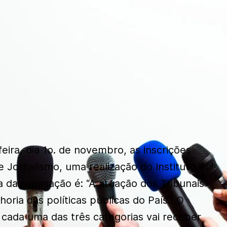
ira, dia 1o. de novembro, as inscrições
e Jornalismo, uma realização do Instituto Rui
a da premiação é: “A atuação dos Tribunais
oria das políticas públicas do País.” O
 cada uma das três categorias vai receber