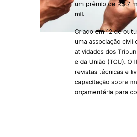
um prêmio de R$ 7 m
mil.
Criado em 12 de outub
uma associação civil 
atividades dos Tribun
e da União (TCU). O I
revistas técnicas e l
capacitação sobre mé
orçamentária para co