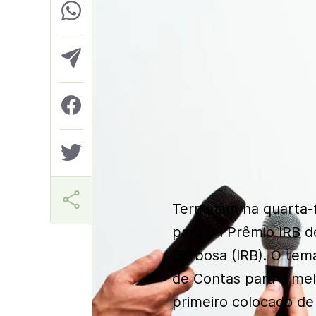
Márcia Miranda
Terminam na quarta-fe
para o I Prêmio IRB d
Barbosa (IRB). O tem
de Contas para a melh
primeiro colocado de