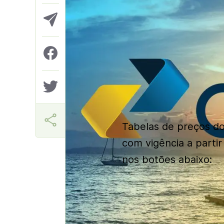
Aner
Tabelas de preços do
com vigência a parti
nos botões abaixo: