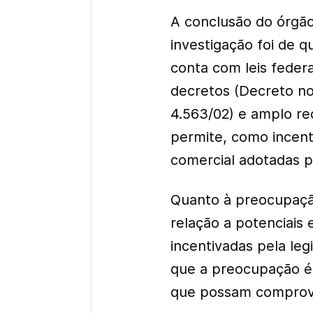
A conclusão do órgã
investigação foi de q
conta com leis federai
decretos (Decreto n
4.563/02) e amplo re
permite, como incent
comercial adotadas 
Quanto à preocupaçã
relação a potenciais 
incentivadas pela leg
que a preocupação é h
que possam comprova