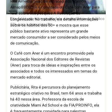
Rita Almeida, head de estratégia da agência
AlmapBBDO foi a convidada do Café com Aner para
falar sobre sua pesquisa A Revolução da
Rita falou sobre longevidade e a importância do público
Longevidade. No trabalho, ela detalha informações
50+ para a comunicação
sobre os hábitos dos 50+ e mostra que esse
público bastante ativo representa um grande
mercado consumidor a ser considerado pelos meios
de comunicação.
O Café com Aner é um encontro promovido pela
Associação Nacional dos Editores de Revistas
(Aner) para troca de ideias e inspirações entre os
associados e todos os interessados em temas do
mercado editorial.
Publicitária, Rita é percursora do planejamento
estratégico criativo no Brasil, tem 64 anos e trabalha
há 40 nessa área. Professora da escola de
criatividade Miami Ad School e da FIA/PROINFO, ela
é frequentemente convidada para palestras