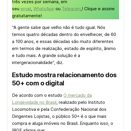
três vezes por semana, em
seu
email
,
WhatsApp
ou
Telegram
,! Clique e assine
gratuitamente!
“A gente sabe que velho não é tudo igual. Nós
temos quatro décadas dentro do envelhecer, de 60
a 100 anos, e essas décadas são muito diferentes
em termos de realização, estado de espírito, ânimo
e tudo mais. A grande solução é a
intergeracionalidade”, diz.
Estudo mostra relacionamento dos
50+ com o digital
De acordo com o estudo
O mercado da
Longevidade no Brasil
, realizado pelo Instituto
Locomotiva e pela Confederação Nacional dos
Dirigentes Lojistas, o público 50+ é o que mais
compra e aluga imóveis no Brasil. Enquanto isso, o
IBGE afirma que: