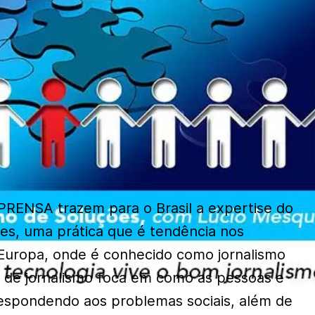
MPRENSA trazem para o Brasil a expertise do
es, uma prática que é tendência nos
Europa, onde é conhecido como jornalismo
po de jornalismo foca em como as pessoas e
espondendo aos problemas sociais, além de