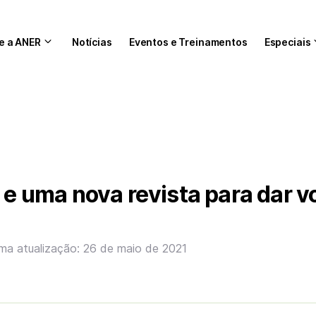
e a ANER
Notícias
Eventos e Treinamentos
Especiais
A e uma nova revista para dar v
ima atualização: 26 de maio de 2021