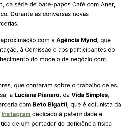
m, da série de bate-papos Café com Aner,
ico. Durante as conversas novas
cerias.
a aproximação com a
Agência Mynd
, que
ntação, à Comissão e aos participantes do
nhecimento do modelo de negócio com
ores, que contaram sobre o trabalho deles.
rsa, a
Luciana Pianaro
, da
Vida Simples,
arceria com
Beto Bigatti
, que é colunista da
m
Instagram
dedicado à paternidade e
ótica de um portador de deficiência física