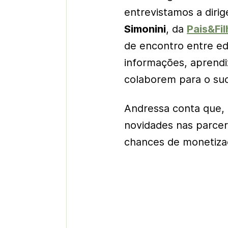
entrevistamos a diri
Simonini
, da
Pais&Fi
de encontro entre ed
informações, aprendi
colaborem para o su
Andressa conta que, n
novidades nas parcer
chances de monetiza