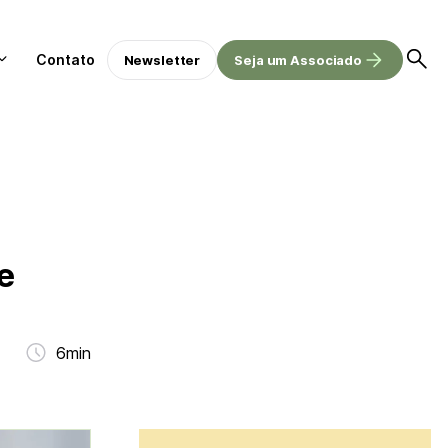
Contato
Newsletter
Seja um Associado
e
6min