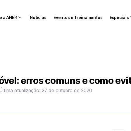
e a ANER
Notícias
Eventos e Treinamentos
Especiais
vel: erros comuns e como evi
Última atualização: 27 de outubro de 2020