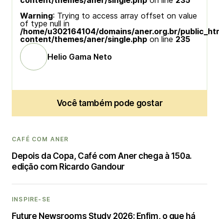
content/themes/aner/single.php
on line
235
Warning
: Trying to access array offset on value
of type null in
/home/u302164104/domains/aner.org.br/public_ht
content/themes/aner/single.php
on line
235
Helio Gama Neto
Você também pode gostar
CAFÉ COM ANER
Depois da Copa, Café com Aner chega à 150a.
edição com Ricardo Gandour
INSPIRE-SE
Future Newsrooms Study 2026: Enfim, o que há