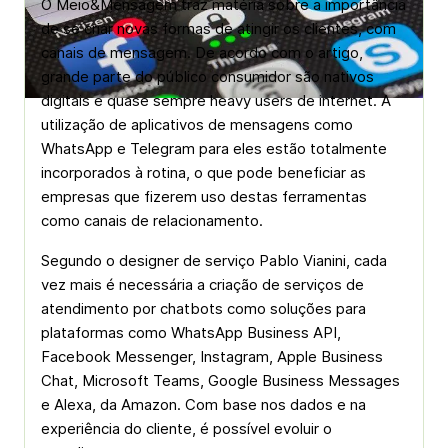
O Meio&Mensagem traz matéria sobre a importância
de se criar novas formas de atingir os clientes, com
canais de mensagem. De acordo com o artigo,
grande parte do público consumidor são nativos
digitais e quase sempre
heavy users
de internet. A
utilização de aplicativos de mensagens como
WhatsApp e Telegram para eles estão totalmente
incorporados à rotina, o que pode beneficiar as
empresas que fizerem uso destas ferramentas
como canais de relacionamento.
Segundo o designer de serviço Pablo Vianini, cada
vez mais é necessária a criação de serviços de
atendimento por chatbots como soluções para
plataformas como WhatsApp Business API,
Facebook Messenger, Instagram, Apple Business
Chat, Microsoft Teams, Google Business Messages
e Alexa, da Amazon. Com base nos dados e na
experiência do cliente, é possível evoluir o