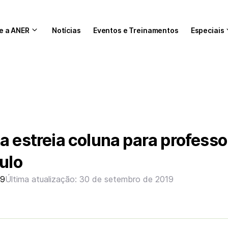
e a ANER
Notícias
Eventos e Treinamentos
Especiais
a estreia coluna para professo
ulo
19
Última atualização: 30 de setembro de 2019