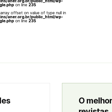
s/aner.org.br/public_html/wp-
gle.php
on line
235
array offset on value of type null in
s/aner.org.br/public_html/wp-
gle.php
on line
235
des
O melhor
revistas