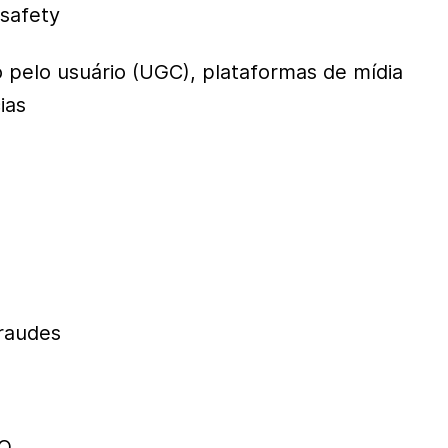
 safety
o pelo usuário (UGC), plataformas de mídia
ias
fraudes
O