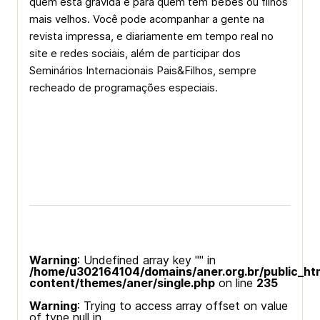
quem está grávida e para quem tem bebês ou filhos
mais velhos. Você pode acompanhar a gente na
revista impressa, e diariamente em tempo real no
site e redes sociais, além de participar dos
Seminários Internacionais Pais&Filhos, sempre
recheado de programações especiais.
Warning
: Undefined array key "" in
/home/u302164104/domains/aner.org.br/public_ht
content/themes/aner/single.php
on line
235
Warning
: Trying to access array offset on value
of type null in