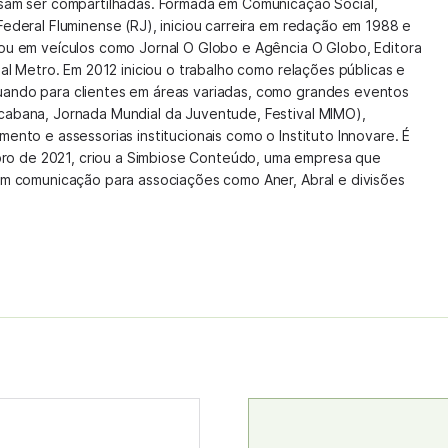
isam ser compartilhadas. Formada em Comunicação Social,
Federal Fluminense (RJ), iniciou carreira em redação em 1988 e
hou em veículos como Jornal O Globo e Agência O Globo, Editora
nal Metro. Em 2012 iniciou o trabalho como relações públicas e
uando para clientes em áreas variadas, como grandes eventos
cabana, Jornada Mundial da Juventude, Festival MIMO),
mento e assessorias institucionais como o Instituto Innovare. É
o de 2021, criou a Simbiose Conteúdo, uma empresa que
 em comunicação para associações como Aner, Abral e divisões