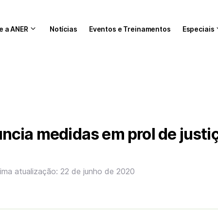
e a ANER
Notícias
Eventos e Treinamentos
Especiais
cia medidas em prol de justi
tima atualização: 22 de junho de 2020