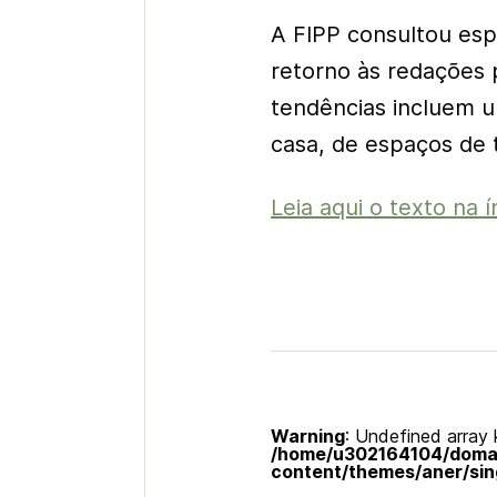
A FIPP consultou espe
retorno às redações
tendências incluem 
casa, de espaços de t
Leia aqui o texto na í
Warning
: Undefined array k
/home/u302164104/domain
content/themes/aner/sin