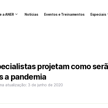
e a ANER
Notícias
Eventos e Treinamentos
Especiais
pecialistas projetam como ser
s a pandemia
ima atualização: 3 de junho de 2020