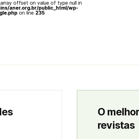
array offset on value of type null in
s/aner.org.br/public_html/wp-
gle.php
on line
235
des
O melhor
revistas