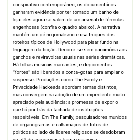
conspirativo contemporâneo, os documentários
ganharam evidência por ter tomado um banho de
loja: eles agora se valem de um arsenal de fórmulas
engenhosas (confira o quadro abaixo). A narrativa
mantém um pé no jornalismo e usa truques dos
roteiros típicos de Hollywood para pisar fundo na
linguagem da ficção. Recorre-se sem parcimônia aos
ganchos e reviravoltas usuais nas séries dramáticas.
Há trilhas musicais marcantes, e depoimentos
“fortes” são liberados a conta-gotas para ampliar o
suspense. Produções como The Family e
Privacidade Hackeada abordam temas distintos,
mas convergem na adoção de um expediente muito
apreciado pela audiência: a promessa de expor o
que há por trás da fachada de instituições
respeitáveis. Em The Family, pesquisadores munidos
de organogramas e calhamaços de fotos de
políticos ao lado de líderes religiosos se desdobram
no afã de comprovar a trama paranoica.