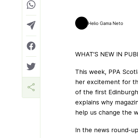
Helio Gama Neto
WHAT’S NEW IN PUBL
This week, PPA Scot
her excitement for t
of the first Edinburg
explains why magazin
help us change the w
In the news round-up