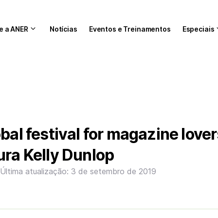
e a ANER
Notícias
Eventos e Treinamentos
Especiais
bal festival for magazine love
ura Kelly Dunlop
9
Última atualização: 3 de setembro de 2019