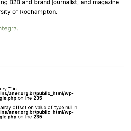
ing B2B and brand journalist, and magazine
ersity of Roehampton.
ntegra.
ey "" in
s/aner.org.br/public_html/wp-
gle.php
on line
235
array offset on value of type null in
s/aner.org.br/public_html/wp-
gle.php
on line
235