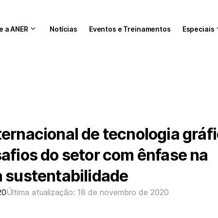
e a ANER
Notícias
Eventos e Treinamentos
Especiais
ernacional de tecnologia gráf
afios do setor com ênfase na
a sustentabilidade
20
Última atualização: 18 de novembro de 2020