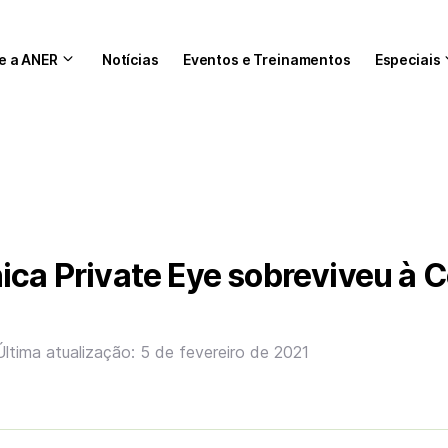
e a ANER
Notícias
Eventos e Treinamentos
Especiais
ica Private Eye sobreviveu à C
Última atualização: 5 de fevereiro de 2021