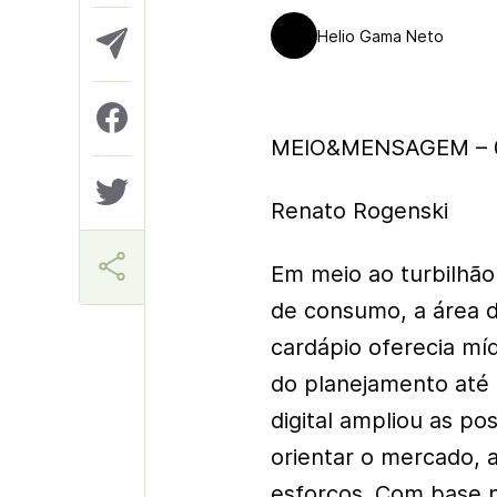
Helio Gama Neto
MEIO&MENSAGEM – 0
Renato Rogenski
Em meio ao turbilhã
de consumo, a área d
cardápio oferecia míd
do planejamento até 
digital ampliou as po
orientar o mercado, 
esforços. Com base n