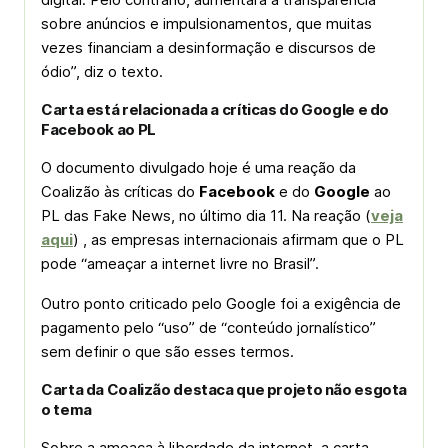
sobre anúncios e impulsionamentos, que muitas
vezes financiam a desinformação e discursos de
ódio”, diz o texto.
Carta está relacionada a críticas do Google e do
Facebook ao PL
O documento divulgado hoje é uma reação da
Coalizão às críticas do
Facebook
e do
Google
ao
PL das
Fake News
, no último dia 11. Na reação (
veja
aqui
) , as empresas internacionais afirmam que o PL
pode “ameaçar a internet livre no Brasil”.
Outro ponto criticado pelo Google foi a exigência de
pagamento pelo “uso” de “conteúdo jornalístico”
sem definir o que são esses termos.
Carta da Coalizão destaca que projeto não esgota
o tema
Sobre a ameaça à liberdade da internet, a carta