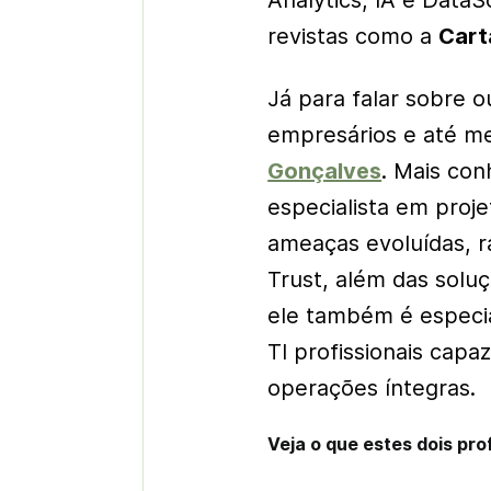
Analytics, IA
e
DataS
revistas como a
Cart
Já para falar sobre 
empresários e até m
Gonçalves
. Mais co
especialista em proj
ameaças evoluídas,
r
Trust
, além das soluç
ele também é especia
TI profissionais cap
operações íntegras.
Veja o que estes dois pr