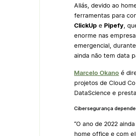
Aliás, devido ao
home
ferramentas para co
ClickUp
e
Pipefy
, qu
enorme nas empresas 
emergencial, durant
ainda não tem data p
Marcelo Okano
é dir
projetos de
Cloud Co
DataScience
e presta
Cibersegurança depende 
“O ano de 2022 ainda
home office
e com el