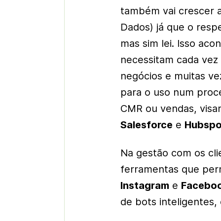
também vai crescer a
Dados) já que o resp
mas sim lei. Isso a
necessitam cada vez 
negócios e muitas ve
para o uso num proc
CMR ou vendas, visa
Salesforce
e
Hubspo
Na gestão com os cl
ferramentas que per
Instagram
e
Facebo
de
bots
inteligentes