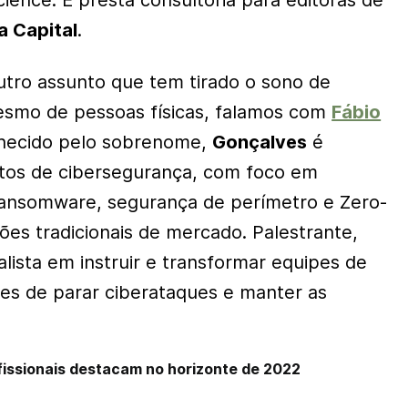
cience
. E presta consultoria para editoras de
a Capital
.
outro assunto que tem tirado o sono de
esmo de pessoas físicas, falamos com
Fábio
nhecido pelo sobrenome,
Gonçalves
é
etos de cibersegurança, com foco em
ansomware
, segurança de perímetro e
Zero-
ões tradicionais de mercado. Palestrante,
lista em instruir e transformar equipes de
azes de parar ciberataques e manter as
ofissionais destacam no horizonte de 2022