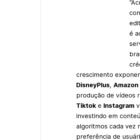
“Ac
con
edi
é a
ser
bra
cré
crescimento exponen
DisneyPlus
,
Amazon 
produção de vídeos r
Tiktok
e
Instagram
v
investindo em conteú
algoritmos cada vez 
preferência de usuár