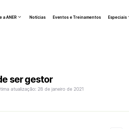
e a ANER
Notícias
Eventos e Treinamentos
Especiais
de ser gestor
ltima atualização: 28 de janeiro de 2021