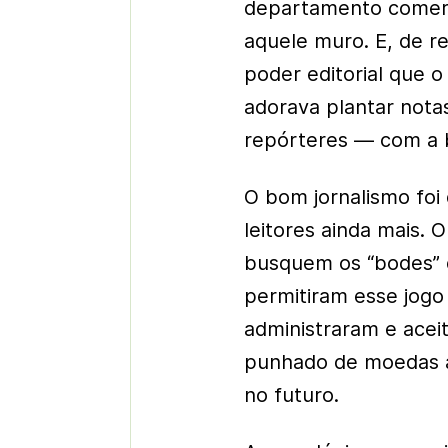
departamento comerci
aquele muro. E, de r
poder editorial que o
adorava plantar nota
repórteres — com a 
O bom jornalismo fo
leitores ainda mais. 
busquem os “bodes” d
permitiram esse jogo
administraram e ace
punhado de moedas a
no futuro.