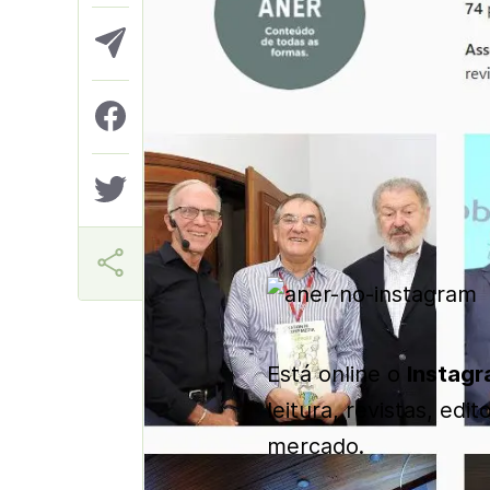
Aner
Está online o
Instag
leitura, revistas, ed
mercado.