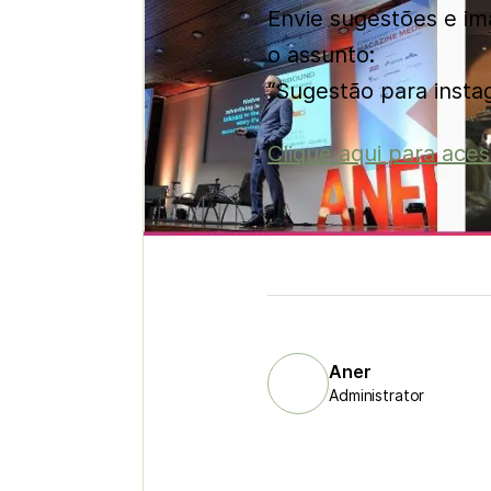
Envie sugestões e i
o assunto:
“Sugestão para instag
Clique aqui para aces
Aner
Administrator