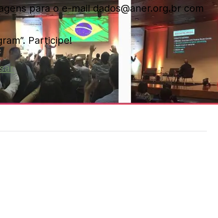
magens para o e-mail dados@aner.org.br com
ram”. Participe!
sar