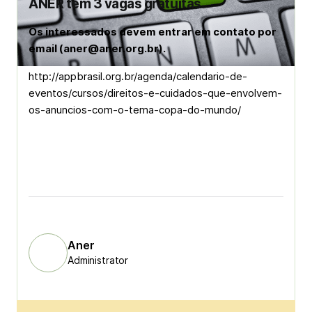
ANER tem 3 vagas gratuitas.
Os interessados devem entrar em contato por
email (aner@aner.org.br).
http://appbrasil.org.br/agenda/calendario-de-
eventos/cursos/direitos-e-cuidados-que-envolvem-
os-anuncios-com-o-tema-copa-do-mundo/
Aner
Administrator