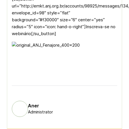
url=”http://emkt.anj.org.br/accounts/98925/messages/134
envelope_id=98″ style=”flat”
background=”#f30000″ size=”6″ center=”yes”
radius=”5″ icon=”icon: hand-o-right”]Inscreva-se no
webinário[/su_button]
Aner
Administrator