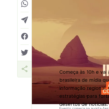
Márcia Miranda
Começa às 10h e vai 
brasileira de mídia 
informação regional. O
estratégias para fort
desertos de notícias.
Evento começa na auqrta-feira