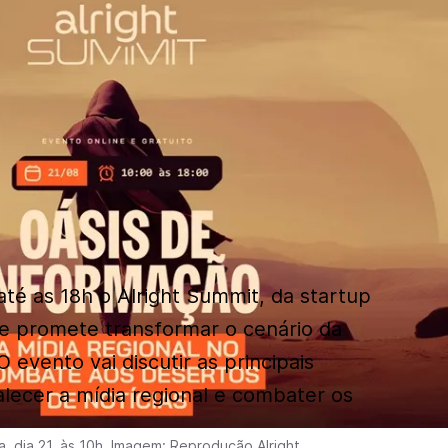
até as 18h o Alright Summit, da startup
que promete transformar o cenário da
 evento vai discutir as principais
alecer a mídia regional e combater os
, dia 21, às 10h. Imagem: Reprodução Alright