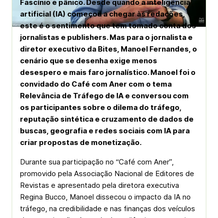
Fascínio e pânico. Desde quando a inteligência
artificial (IA) começou a chegar às redações,
este é o sentimento que tem tomado conta dos
jornalistas e publishers. Mas para o jornalista e
diretor executivo da Bites, Manoel Fernandes, o
cenário que se desenha exige menos
desespero e mais faro jornalístico. Manoel foi o
convidado do Café com Aner com o tema
Relevância de Tráfego de IA e conversou com
os participantes sobre o dilema do tráfego,
reputação sintética e cruzamento de dados de
buscas, geografia e redes sociais com IA para
criar propostas de monetização.
Durante sua participação no “Café com Aner”,
promovido pela Associação Nacional de Editores de
Revistas e apresentado pela diretora executiva
Regina Bucco, Manoel dissecou o impacto da IA no
tráfego, na credibilidade e nas finanças dos veículos