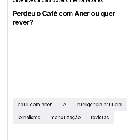
deve investir para obter o melhor retorno.
Perdeu o Café com Aner ou quer
rever?
cafe com aner
IA
inteligencia artificial
jornalismo
monetização
revistas