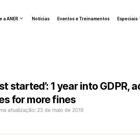
e a ANER
Notícias
Eventos e Treinamentos
Especiais
st started’: 1 year into GDPR, a
es for more fines
ima atualização: 23 de maio de 2019