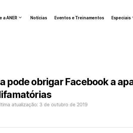
e a ANER
Notícias
Eventos e Treinamentos
Especiais
a pode obrigar Facebook a ap
ifamatórias
ltima atualização: 3 de outubro de 2019