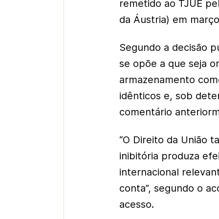
remetido ao TJUE pe
da Áustria) em março
Segundo a decisão pu
se opõe a que seja 
armazenamento como
idênticos e, sob det
comentário anteriorme
“O Direito da União
inibitória produza ef
internacional relev
conta”, segundo o ac
acesso.