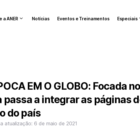
e a ANER
Notícias
Eventos e Treinamentos
Especiais
OCA EM O GLOBO: Focada n
ta passa a integrar as páginas 
do do país
ma atualização: 6 de maio de 2021