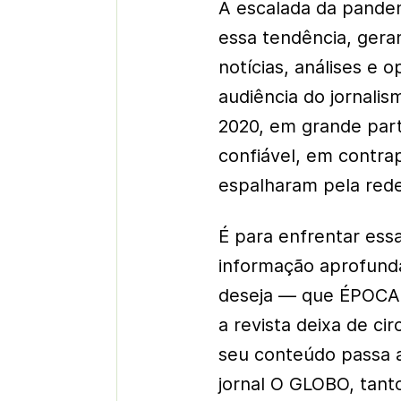
A escalada da pandem
essa tendência, ger
notícias, análises e o
audiência do jornali
2020, em grande par
confiável, em contra
espalharam pela rede
É para enfrentar essa
informação aprofund
deseja — que ÉPOCA va
a revista deixa de c
seu conteúdo passa 
jornal O GLOBO, tanto