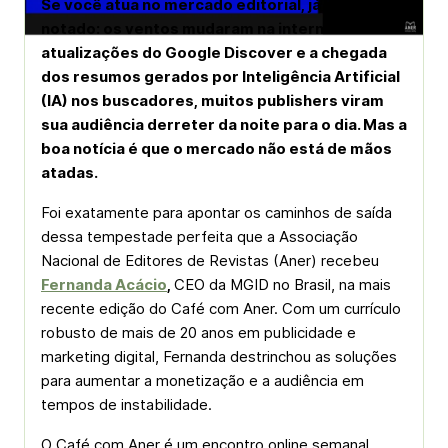
Se você atua no mercado editorial, já deve ter
notado: os ventos mudaram na internet. Entre
atualizações do Google Discover e a chegada
dos resumos gerados por Inteligência Artificial
(IA) nos buscadores, muitos publishers viram
sua audiência derreter da noite para o dia. Mas a
boa notícia é que o mercado não está de mãos
atadas.
Foi exatamente para apontar os caminhos de saída
dessa tempestade perfeita que a Associação
Nacional de Editores de Revistas (Aner) recebeu
Fernanda Acácio
,
CEO da MGID no Brasil, na mais
recente edição do Café com Aner. Com um currículo
robusto de mais de 20 anos em publicidade e
marketing digital, Fernanda destrinchou as soluções
para aumentar a monetização e a audiência em
tempos de instabilidade.
O Café com Aner é um encontro online semanal,