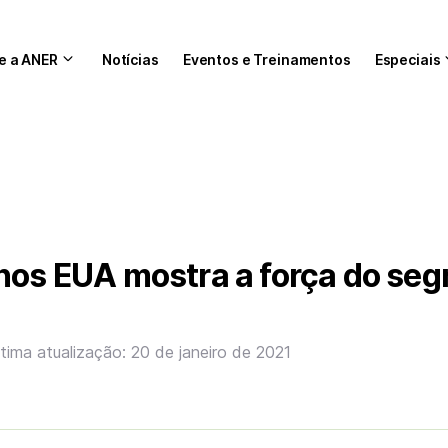
e a ANER
Notícias
Eventos e Treinamentos
Especiais
 nos EUA mostra a força do se
ltima atualização: 20 de janeiro de 2021