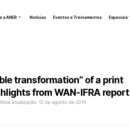
e a ANER
Notícias
Eventos e Treinamentos
Especiais
le transformation” of a print
ghlights from WAN-IFRA report
ltima atualização: 12 de agosto de 2019