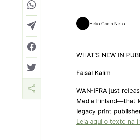
Helio Gama Neto
WHAT’S NEW IN PUBL
Faisal Kalim
WAN-IFRA just releas
Media Finland—that l
legacy print publisher
Leia aqui o texto na í