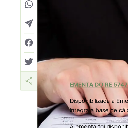
Aner
EMENTA DO RE 5747
Disponibilizada a Em
integra a base de cá
A ementa foi disponib