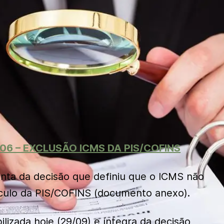
06 – EXCLUSÃO ICMS DA PIS/COFINS
enta da decisão que definiu que o ICMS não
lculo da PIS/COFINS (documento anexo).
ilizada hoje (29/09) e íntegra da decisão