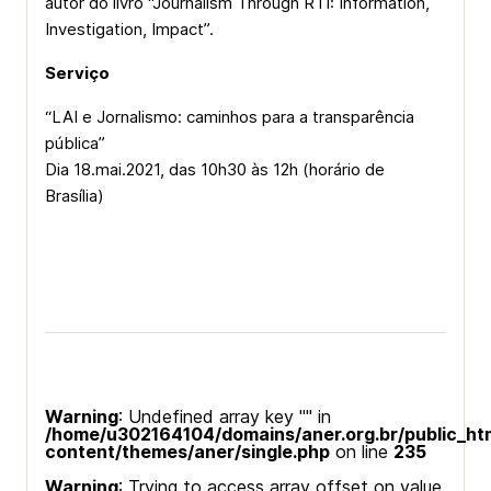
autor do livro “Journalism Through RTI: Information,
Investigation, Impact”.
Serviço
“LAI e Jornalismo: caminhos para a transparência
pública”
Dia 18.mai.2021, das 10h30 às 12h (horário de
Brasília)
Warning
: Undefined array key "" in
/home/u302164104/domains/aner.org.br/public_ht
content/themes/aner/single.php
on line
235
Warning
: Trying to access array offset on value