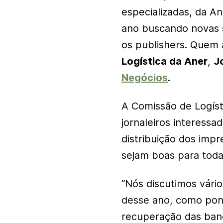
especializadas, da A
ano buscando novas 
os publishers. Quem a
Logística da Aner
,
J
Negócios
.
A Comissão de Logísti
jornaleiros interessa
distribuição dos imp
sejam boas para toda
“Nós discutimos vári
desse ano, como pon
recuperação das ban