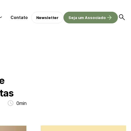
Contato
Newsletter
Seja um Associado
e
ntas
0min