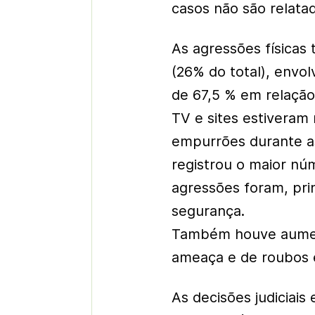
casos não são relata
As agressões físicas
(26% do total), envo
de 67,5 % em relação 
TV e sites estiveram
empurrões durante as
registrou o maior nú
agressões foram, pri
segurança.
Também houve aument
ameaça e de roubos e
As decisões judiciais