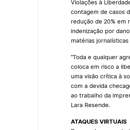
Violações à Liberdad
contagem de casos de
redução de 20% em re
indenização por dano
matérias jornalística
“Toda e qualquer agre
coloca em risco a li
uma visão crítica à s
com a devida checage
ao trabalho da impre
Lara Resende.
ATAQUES VIRTUAIS