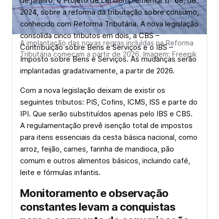
de janeiro, o Projeto de Lei Complementar nº 68, de
2024, sobre a reforma da tributação sobre consumo,
conhecido com Reforma Tributária. A nova legislação
consolida cinco tributos em dois, a CBS –
A implantação das novas regras incluídas na Reforma
Contribuição sobre Bens e Serviços e o IBS –
Tributária começam a partir de 2026. Imagem: Freepik
Imposto sobre Bens e Serviços. As mudanças serão
implantadas gradativamente, a partir de 2026.
Com a nova legislação deixam de existir os
seguintes tributos: PIS, Cofins, ICMS, ISS e parte do
IPI. Que serão substituídos apenas pelo IBS e CBS.
A regulamentação prevê isenção total de impostos
para itens essenciais da cesta básica nacional, como
arroz, feijão, carnes, farinha de mandioca, pão
comum e outros alimentos básicos, incluindo café,
leite e fórmulas infantis.
Monitoramento e observação
constantes levam a conquistas