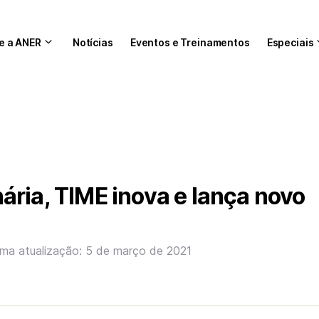
e a ANER
Notícias
Eventos e Treinamentos
Especiais
ria, TIME inova e lança novo
ima atualização: 5 de março de 2021