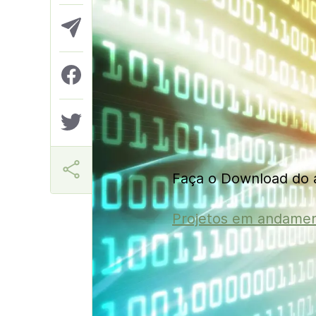
Aner
Faça o Download do a
Projetos em andame