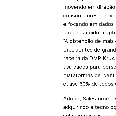
movendo em direção 
consumidores – envol
e focando em dados 
um consumidor captu
“A obtenção de mais 
presidentes de grande
receita da DMP Krux
usa dados para perso
plataformas de iden
quase 60% de todos o
Adobe, Salesforce e
adquirindo a tecnol
solução para as nece