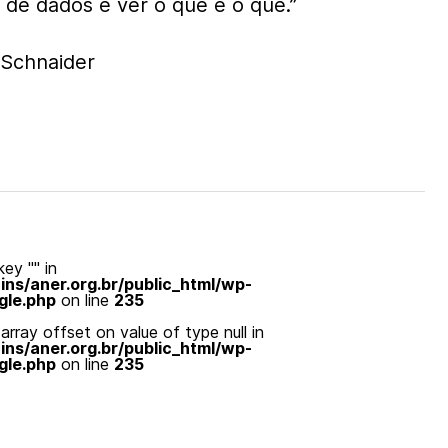
 de dados e ver o que é o quê.”
Schnaider
ey "" in
s/aner.org.br/public_html/wp-
gle.php
on line
235
array offset on value of type null in
s/aner.org.br/public_html/wp-
gle.php
on line
235