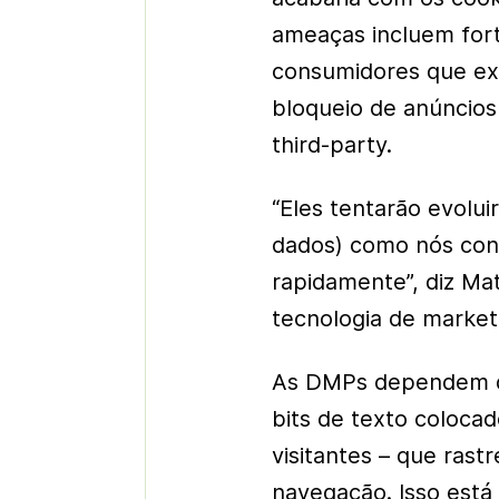
ameaças incluem fort
consumidores que ex
bloqueio de anúncios
third-party.
“Eles tentarão evolu
dados) como nós conh
rapidamente”, diz Ma
tecnologia de market
As DMPs dependem dos
bits de texto colocad
visitantes – que ras
navegação. Isso está