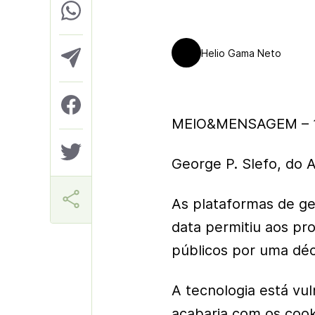
Helio Gama Neto
MEIO&MENSAGEM – 1
George P. Slefo, do
As plataformas de ge
data permitiu aos pr
públicos por uma déc
A tecnologia está vu
acabaria com os cook