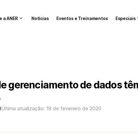
e a ANER
Notícias
Eventos e Treinamentos
Especiais
de gerenciamento de dados tê
o
0
Última atualização: 18 de fevereiro de 2020