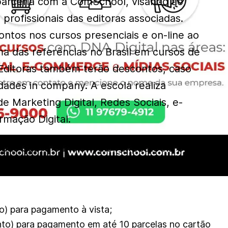
arceria com a ComSchool, visando ao
profissionais das editoras associadas.
ntos nos cursos presenciais e on-line ao
uma das referências no Brasil em cursos de
 Editoras também terão descontos, caso
idades in company. A escola realiza
de Marketing Digital, Redes Sociais, e-
mação Digital.
cado sobre o maior valor exposto na página
da ComSchool e seguirá o seguinte critério:
o) para pagamento à vista;
nto) para pagamento em até 10 parcelas no cartão