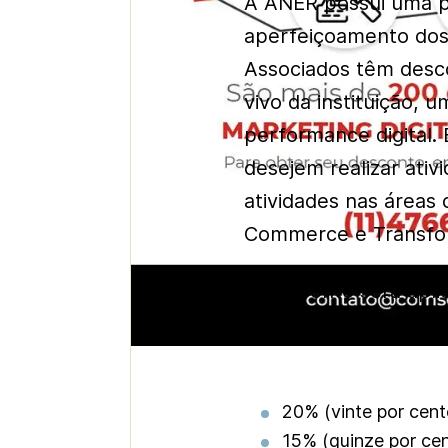
A ANER possui uma p
aperfeiçoamento dos 
Associados têm desco
vivo da instituição, 
performance digital.
desejem realizar ativ
atividades nas áreas 
Commerce e Transfor
O desconto será apli
do curso no website 
20% (vinte por cent
15% (quinze por ce