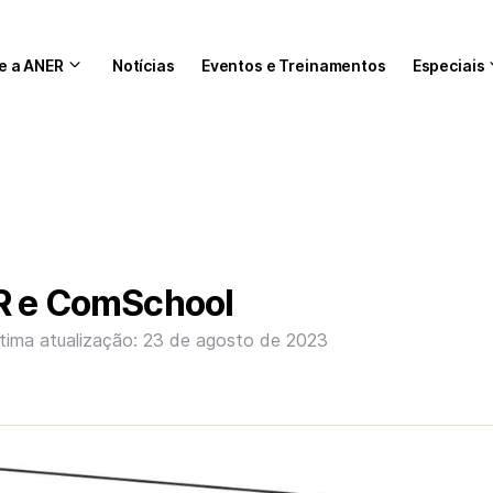
e a ANER
Notícias
Eventos e Treinamentos
Especiais
R e ComSchool
ltima atualização: 23 de agosto de 2023