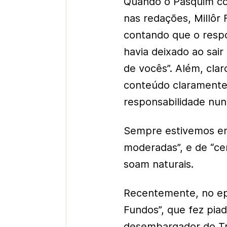
Quando o Pasquim con
nas redações, Millôr
contando que o respon
havia deixado ao sair
de vocês”. Além, cl
conteúdo claramente a
responsabilidade nun
Sempre estivemos em
moderadas”, e de “cen
soam naturais.
Recentemente, no epi
Fundos”, que fez pi
desembargador do Tri