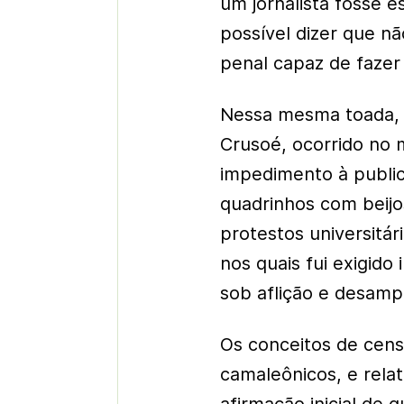
um jornalista fosse 
possível dizer que nã
penal capaz de fazer
Nessa mesma toada, 
Crusoé, ocorrido no m
impedimento à publica
quadrinhos com beijo
protestos universitár
nos quais fui exigi
sob aflição e desamp
Os conceitos de cens
camaleônicos, e relat