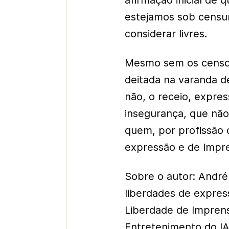
afirmação inicial de 
estejamos sob censu
considerar livres.
Mesmo sem os censor
deitada na varanda d
não, o receio, expres
insegurança, que não 
quem, por profissão 
expressão e de Impre
Sobre o autor: André
liberdades de expre
Liberdade de Impren
Entretenimento do I