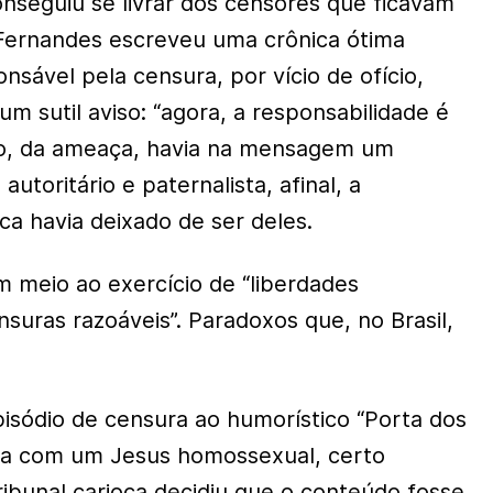
seguiu se livrar dos censores que ficavam
 Fernandes escreveu uma crônica ótima
sável pela censura, por vício de ofício,
 um sutil aviso: “agora, a responsabilidade é
aro, da ameaça, havia na mensagem um
utoritário e paternalista, afinal, a
ca havia deixado de ser deles.
 meio ao exercício de “liberdades
suras razoáveis”. Paradoxos que, no Brasil,
sódio de censura ao humorístico “Porta dos
ada com um Jesus homossexual, certo
bunal carioca decidiu que o conteúdo fosse