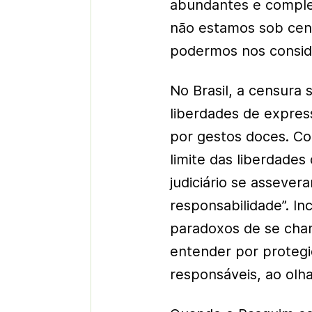
abundantes e complex
não estamos sob cen
podermos nos conside
No Brasil, a censura
liberdades de expre
por gestos doces. C
limite das liberdade
judiciário se assever
responsabilidade”. I
paradoxos de se cham
entender por protegi
responsáveis, ao olh